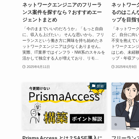
ネットワークエンジニアのフリーラ
ネットワー
ンス案件を探すなら？おすすめエー
るのはこん
ジェントまとめ
ップを目指
「今のままでいいのだろうか」「もっと自由
「ネットワー
に、収入も上げたい」 そんな思いから、フリ
ど、自分に向
ーランスという働き方に興味を持ち始めたネ
不安を抱えてい
ットワークエンジニアは少なくありません。
トワークエン
実際、IT業界ではインフラ・NW系のスキルを
はじめ、未経
活かして独立する人が増えており、リモ...
ップ・年収アッ
2025年6月11日
2025年6月9日
技術
Prisma Access とは？SASE導入に
フリーラン