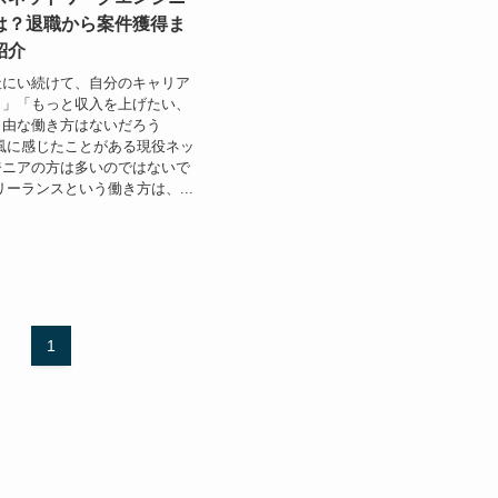
は？退職から案件獲得ま
紹介
社にい続けて、自分のキャリア
？」「もっと収入を上げたい、
自由な働き方はないだろう
風に感じたことがある現役ネッ
ジニアの方は多いのではないで
リーランスという働き方は、...
1