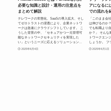
必要な知識と設計・運用の注意点を
アになるに
まとめて解説
での流れを
テレワークの常態化、SaaSの導入拡大、そし
「このまま会
てゼロトラストの浸透により、企業ネットワ
は伸びるのか
ークは急速にクラウドシフトしています。 こ
でも転職より
うした背景の中、「セキュアかつ一元管理可
か？」 そんな
能なネットワークセキュリティを実現した
トワークエン
い」というニーズに応えるソリューション...
しょうか。 フ
2025年6月4日
2025年6月1日