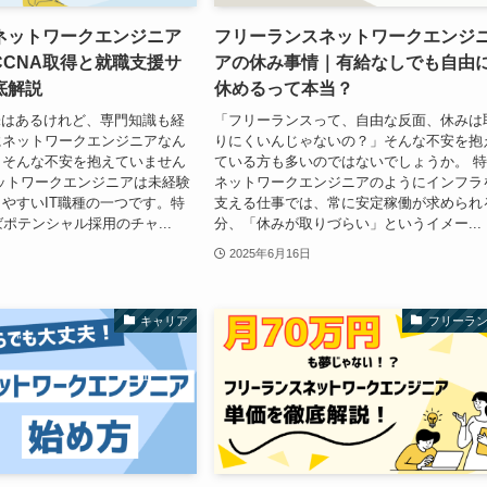
ネットワークエンジニア
フリーランスネットワークエンジ
CCNA取得と就職支援サ
アの休み事情｜有給なしでも自由
底解説
休めるって本当？
味はあるけれど、専門知識も経
「フリーランスって、自由な反面、休みは
にネットワークエンジニアなん
りにくいんじゃないの？」そんな不安を抱
」そんな不安を抱えていません
ている方も多いのではないでしょうか。 
ットワークエンジニアは未経験
ネットワークエンジニアのようにインフラ
やすいIT職種の一つです。特
支える仕事では、常に安定稼働が求められ
ばポテンシャル採用のチャ...
分、「休みが取りづらい」というイメー...
2025年6月16日
キャリア
フリーラ