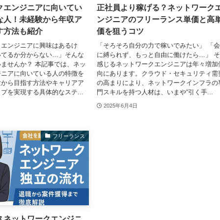
クエンジニアに向いてい
正社員より稼げる？ネットワーク
な人！未経験から年収ア
ンジニアのフリーランス単価と高
す方法も紹介
価を狙うコツ
クエンジニアに興味はあるけ
「そろそろ自分の力で稼いでみたい」 「
いてるか分からない…」そんな
に縛られず、もっと自由に働けたら…」 
ませんか？ 本記事では、ネッ
感じるネットワークエンジニアは年々増加
ジニアに向いている人の特徴を
向にあります。クラウド・セキュリティ需
験から目指す方法やキャリアア
の高まりにより、ネットワークインフラの
プを実現する具体的なステ...
門スキルを持つ人材は、いまや“引く手...
2025年6月4日
フリーランス
スネットワークエンジニ